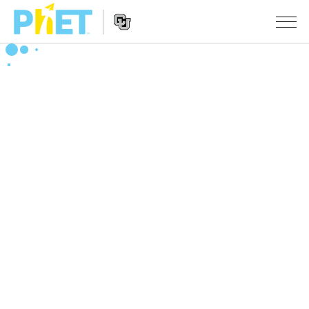
搜
索
PhET
Website
仿真程序
网
Navigation
站
All Sims
STUDIO
物理
About Studio
TEACHING
Customizable Sims
数学
浏览
搜索
Start a Free Trial
化学
分享你的活动
INITIATIVES
Purchase a License
地球科学
Activity Contribution Guidelines
Inclusive Design
登录/注册
生物
Virtual Workshops
PhET Global
登录/注册
Professional Learning with PhET
翻译仿真程序
Data Fluency