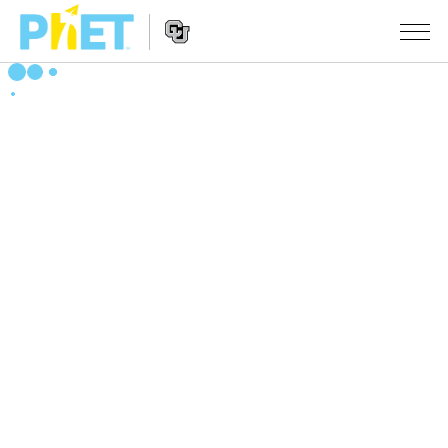
搜
索
PhET
Website
仿真程序
网
Navigation
站
All Sims
STUDIO
物理
About Studio
TEACHING
Customizable Sims
数学
浏览
搜索
Start a Free Trial
化学
分享你的活动
INITIATIVES
Purchase a License
地球科学
Activity Contribution Guidelines
Inclusive Design
登录/注册
生物
Virtual Workshops
PhET Global
登录/注册
Professional Learning with PhET
翻译仿真程序
Data Fluency