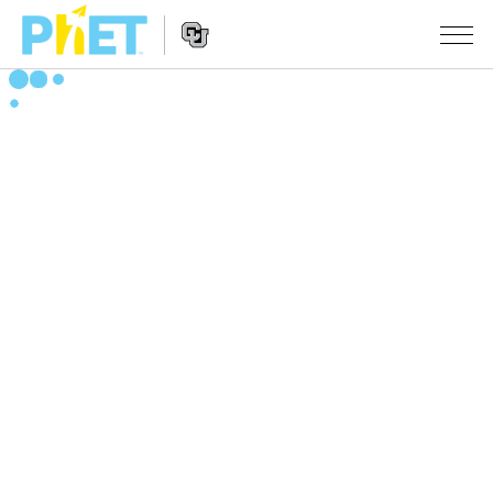
搜
索
PhET
Website
仿真程序
网
Navigation
站
All Sims
STUDIO
物理
About Studio
TEACHING
Customizable Sims
数学
浏览
搜索
Start a Free Trial
化学
分享你的活动
INITIATIVES
Purchase a License
地球科学
Activity Contribution Guidelines
Inclusive Design
登录/注册
生物
Virtual Workshops
PhET Global
登录/注册
Professional Learning with PhET
翻译仿真程序
Data Fluency