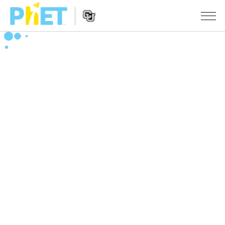
搜
索
PhET
Website
仿真程序
网
Navigation
站
All Sims
STUDIO
物理
About Studio
TEACHING
Customizable Sims
数学
浏览
搜索
Start a Free Trial
化学
分享你的活动
INITIATIVES
Purchase a License
地球科学
Activity Contribution Guidelines
Inclusive Design
登录/注册
生物
Virtual Workshops
PhET Global
登录/注册
Professional Learning with PhET
翻译仿真程序
Data Fluency