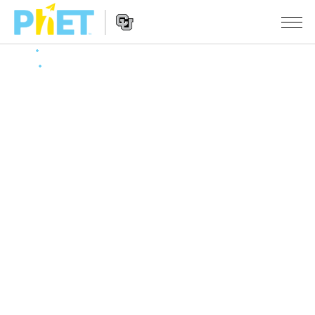
搜
索
PhET
Website
仿真程序
网
Navigation
站
All Sims
STUDIO
物理
About Studio
TEACHING
Customizable Sims
数学
浏览
搜索
Start a Free Trial
化学
分享你的活动
INITIATIVES
Purchase a License
地球科学
Activity Contribution Guidelines
Inclusive Design
登录/注册
生物
Virtual Workshops
PhET Global
登录/注册
Professional Learning with PhET
翻译仿真程序
Data Fluency