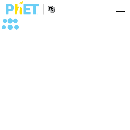
搜
索
PhET
Website
仿真程序
网
Navigation
站
All Sims
STUDIO
物理
About Studio
TEACHING
Customizable Sims
数学
浏览
搜索
Start a Free Trial
化学
分享你的活动
INITIATIVES
Purchase a License
地球科学
Activity Contribution Guidelines
Inclusive Design
登录/注册
生物
Virtual Workshops
PhET Global
登录/注册
Professional Learning with PhET
翻译仿真程序
Data Fluency