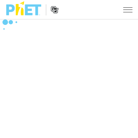
搜
索
PhET
Website
仿真程序
网
Navigation
站
All Sims
STUDIO
物理
About Studio
TEACHING
Customizable Sims
数学
浏览
搜索
Start a Free Trial
化学
分享你的活动
INITIATIVES
Purchase a License
地球科学
Activity Contribution Guidelines
Inclusive Design
登录/注册
生物
Virtual Workshops
PhET Global
登录/注册
Professional Learning with PhET
翻译仿真程序
Data Fluency