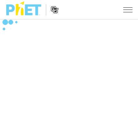
搜
索
PhET
Website
仿真程序
网
Navigation
站
All Sims
STUDIO
物理
About Studio
TEACHING
Customizable Sims
数学
浏览
搜索
Start a Free Trial
化学
分享你的活动
INITIATIVES
Purchase a License
地球科学
Activity Contribution Guidelines
Inclusive Design
登录/注册
生物
Virtual Workshops
PhET Global
登录/注册
Professional Learning with PhET
翻译仿真程序
Data Fluency