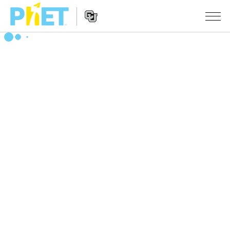
搜
索
PhET
Website
仿真程序
网
Navigation
站
All Sims
STUDIO
物理
About Studio
TEACHING
Customizable Sims
数学
浏览
搜索
Start a Free Trial
化学
分享你的活动
INITIATIVES
Purchase a License
地球科学
Activity Contribution Guidelines
Inclusive Design
登录/注册
生物
Virtual Workshops
PhET Global
登录/注册
Professional Learning with PhET
翻译仿真程序
Data Fluency