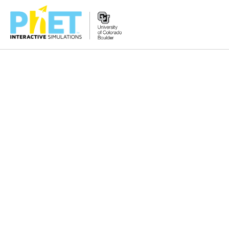
Tìm
trên
Website
PhET