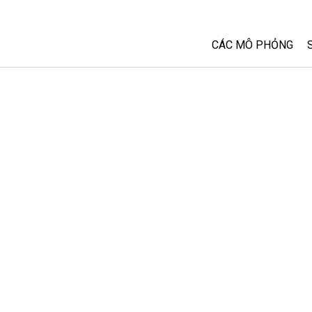
CÁC MÔ PHỎNG
Tất cả các Sim
Vật lý
Toán và Thống kê
Hoá học
Trái đất và Không 
Sinh học
Các Mô phỏng đã 
Customizable Sim