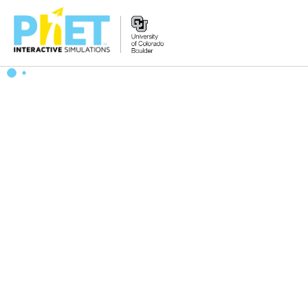
Tìm
trên
Website
PhET