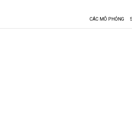
CÁC MÔ PHỎNG
Tất cả các Sim
Vật lý
Toán và Thống kê
Hoá học
Trái đất và Không 
Sinh học
Các Mô phỏng đã 
Customizable Sim