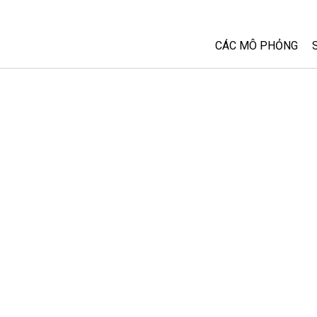
CÁC MÔ PHỎNG
Tất cả các Sim
Vật lý
Toán và Thống kê
Hoá học
Trái đất và Không 
Sinh học
Các Mô phỏng đã 
Customizable Sim