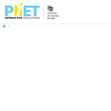
Tìm
trên
Website
PhET