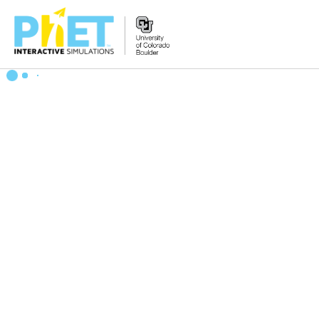
Tìm
trên
Website
PhET