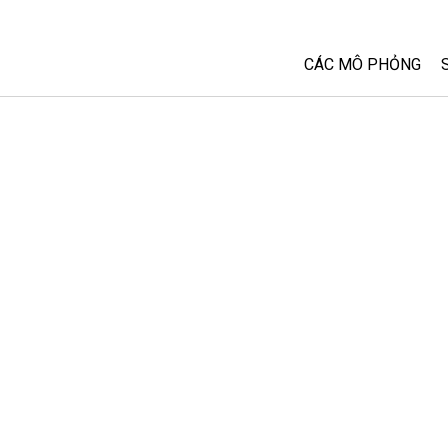
CÁC MÔ PHỎNG
Tất cả các Sim
Vật lý
Toán và Thống kê
Hoá học
Trái đất và Không 
Sinh học
Các Mô phỏng đã 
Customizable Sim