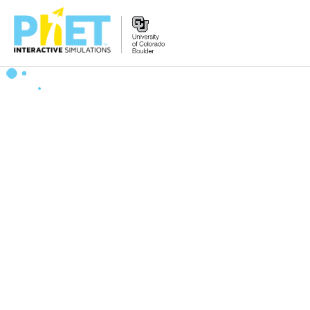
Tìm
trên
Website
PhET