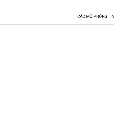
CÁC MÔ PHỎNG
Tất cả các Sim
Vật lý
Toán và Thống kê
Hoá học
Trái đất và Không 
Sinh học
Các Mô phỏng đã 
Customizable Sim