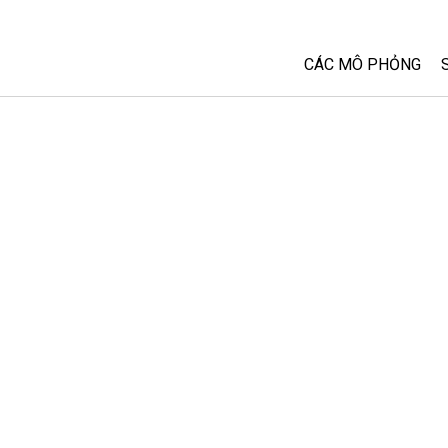
CÁC MÔ PHỎNG
Tất cả các Sim
Vật lý
Toán và Thống kê
Hoá học
Trái đất và Không 
Sinh học
Các Mô phỏng đã 
Customizable Sim