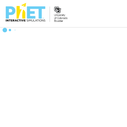
Tìm
trên
Website
PhET