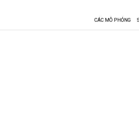
CÁC MÔ PHỎNG
Tất cả các Sim
Vật lý
Toán và Thống kê
Hoá học
Trái đất và Không 
Sinh học
Các Mô phỏng đã 
Customizable Sim