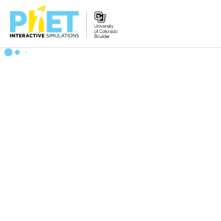
Tìm
trên
Website
PhET