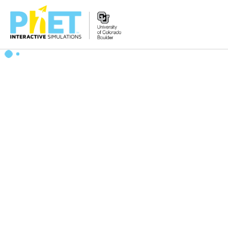
Tìm
trên
Website
PhET