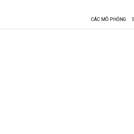
CÁC MÔ PHỎNG
Tất cả các Sim
Vật lý
Toán và Thống kê
Hoá học
Trái đất và Không 
Sinh học
Các Mô phỏng đã 
Customizable Sim