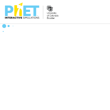
Tìm
trên
Website
PhET