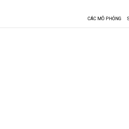
CÁC MÔ PHỎNG
Tất cả các Sim
Vật lý
Toán và Thống kê
Hoá học
Trái đất và Không 
Sinh học
Các Mô phỏng đã 
Customizable Sim