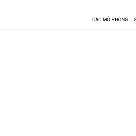
CÁC MÔ PHỎNG
Tất cả các Sim
Vật lý
Toán và Thống kê
Hoá học
Trái đất và Không 
Sinh học
Các Mô phỏng đã 
Customizable Sim