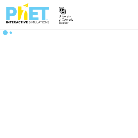
Tìm
trên
Website
PhET