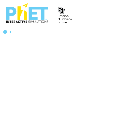
Tìm
trên
Website
PhET