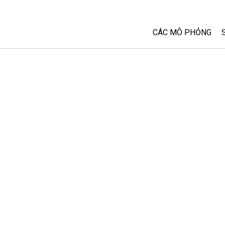
CÁC MÔ PHỎNG
Tất cả các Sim
Vật lý
Toán và Thống kê
Hoá học
Trái đất và Không 
Sinh học
Các Mô phỏng đã 
Customizable Sim