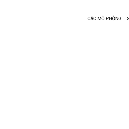
CÁC MÔ PHỎNG
Tất cả các Sim
Vật lý
Toán và Thống kê
Hoá học
Trái đất và Không 
Sinh học
Các Mô phỏng đã 
Customizable Sim