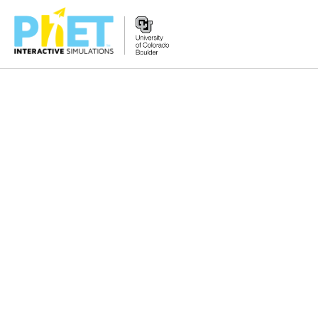
Tìm
trên
Website
PhET