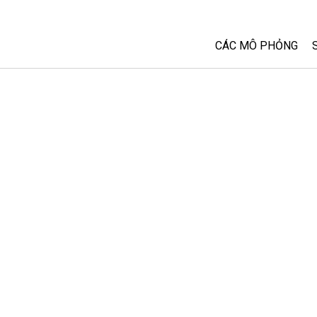
CÁC MÔ PHỎNG
Tất cả các Sim
Vật lý
Toán và Thống kê
Hoá học
Trái đất và Không 
Sinh học
Các Mô phỏng đã 
Customizable Sim