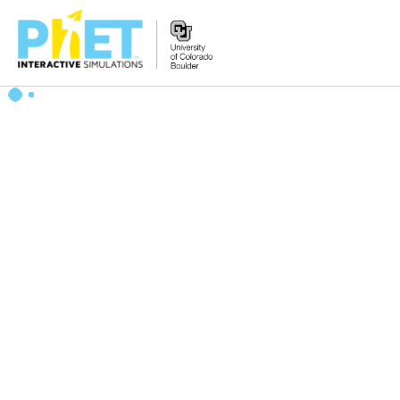
Tìm
trên
Website
PhET