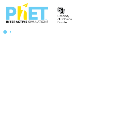
Tìm
trên
Website
PhET