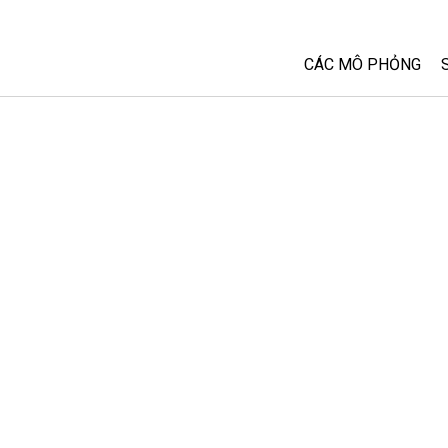
CÁC MÔ PHỎNG
Tất cả các Sim
Vật lý
Toán và Thống kê
Hoá học
Trái đất và Không 
Sinh học
Các Mô phỏng đã 
Customizable Sim