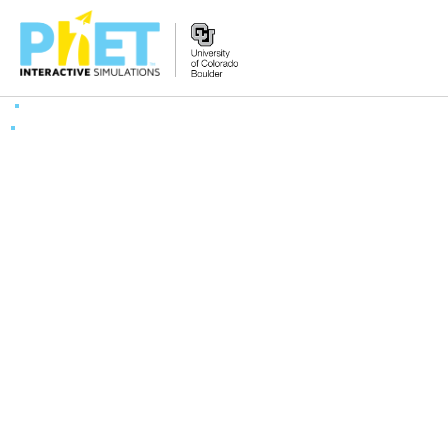
Tìm
trên
Website
PhET