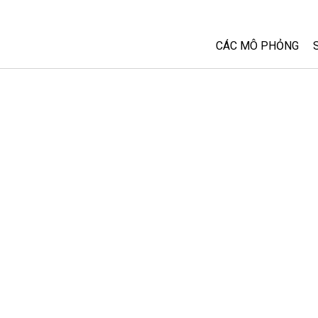
CÁC MÔ PHỎNG
Tất cả các Sim
Vật lý
Toán và Thống kê
Hoá học
Trái đất và Không 
Sinh học
Các Mô phỏng đã 
Customizable Sim