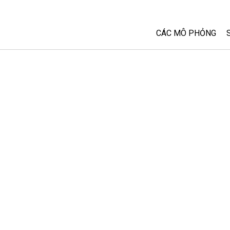
CÁC MÔ PHỎNG
Tất cả các Sim
Vật lý
Toán và Thống kê
Hoá học
Trái đất và Không 
Sinh học
Các Mô phỏng đã 
Customizable Sim