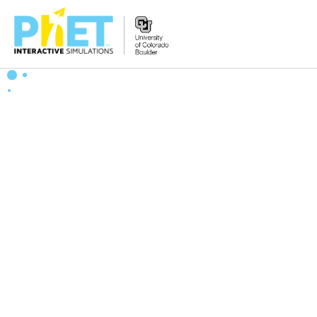
Tìm
trên
Website
PhET