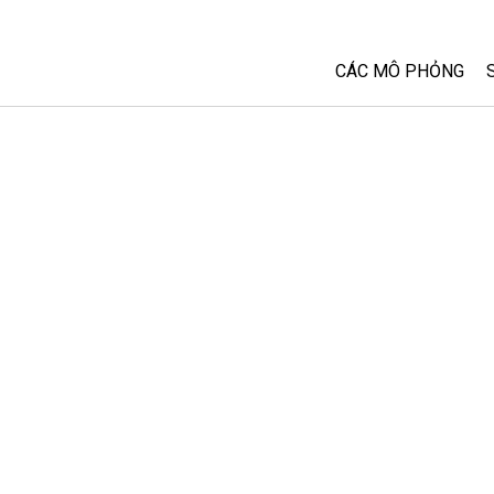
CÁC MÔ PHỎNG
Tất cả các Sim
Vật lý
Toán và Thống kê
Hoá học
Trái đất và Không 
Sinh học
Các Mô phỏng đã 
Customizable Sim