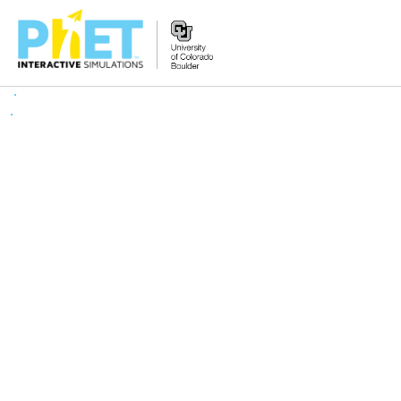
Tìm
trên
Website
PhET