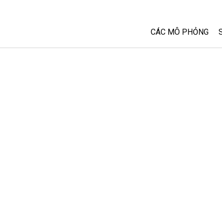
CÁC MÔ PHỎNG
Tất cả các Sim
Vật lý
Toán và Thống kê
Hoá học
Trái đất và Không 
Sinh học
Các Mô phỏng đã 
Customizable Sim