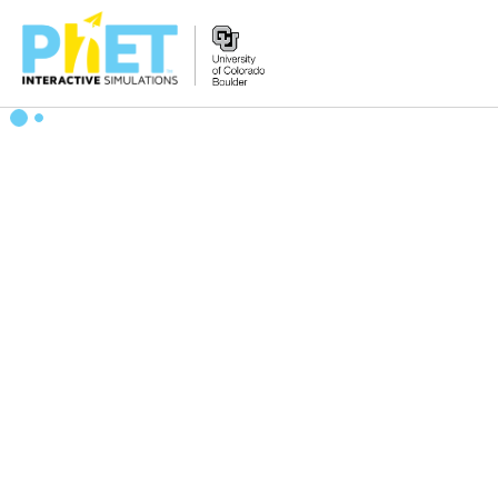
Tìm
trên
Website
PhET