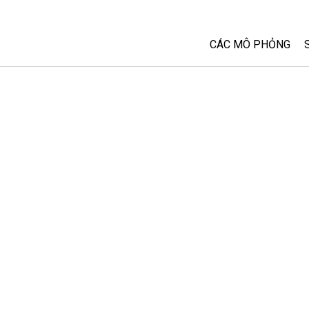
CÁC MÔ PHỎNG
Tất cả các Sim
Vật lý
Toán và Thống kê
Hoá học
Trái đất và Không 
Sinh học
Các Mô phỏng đã 
Customizable Sim