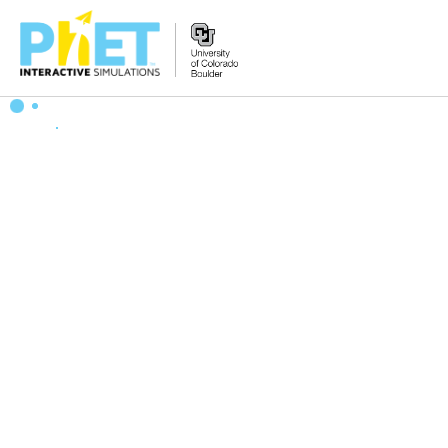
Tìm
trên
Website
PhET