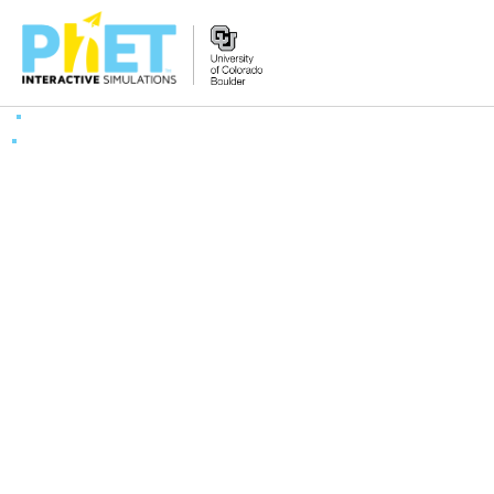
Tìm
trên
Website
PhET