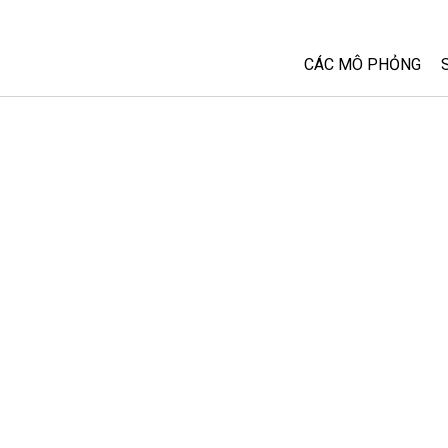
CÁC MÔ PHỎNG
Tất cả các Sim
Vật lý
Toán và Thống kê
Hoá học
Trái đất và Không 
Sinh học
Các Mô phỏng đã 
Customizable Sim