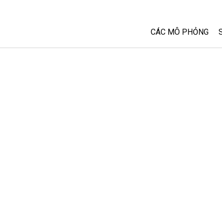
CÁC MÔ PHỎNG
Tất cả các Sim
Vật lý
Toán và Thống kê
Hoá học
Trái đất và Không 
Sinh học
Các Mô phỏng đã 
Customizable Sim