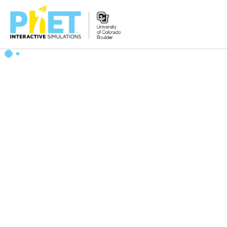
Tìm
trên
Website
PhET