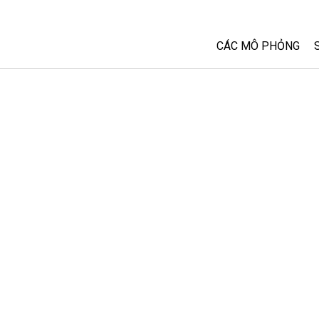
CÁC MÔ PHỎNG
Tất cả các Sim
Vật lý
Toán và Thống kê
Hoá học
Trái đất và Không 
Sinh học
Các Mô phỏng đã 
Customizable Sim