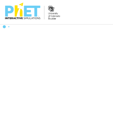
Tìm
trên
Website
PhET