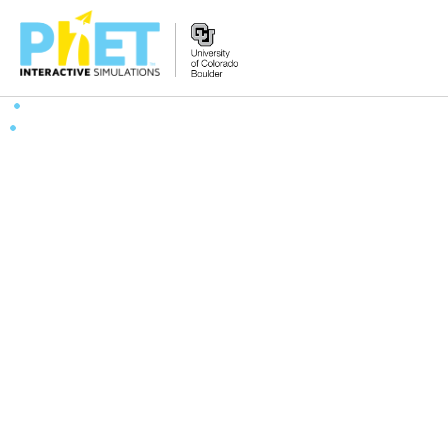
Tìm
trên
Website
PhET