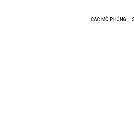
CÁC MÔ PHỎNG
Tất cả các Sim
Vật lý
Toán và Thống kê
Hoá học
Trái đất và Không 
Sinh học
Các Mô phỏng đã 
Customizable Sim