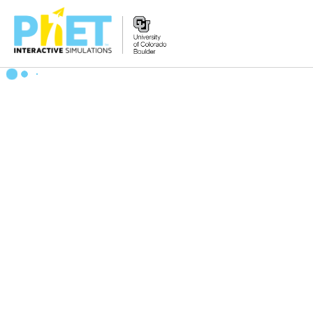
Tìm
trên
Website
PhET