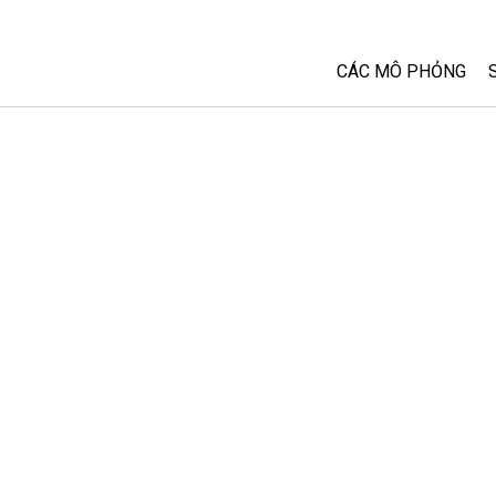
CÁC MÔ PHỎNG
Tất cả các Sim
Vật lý
Toán và Thống kê
Hoá học
Trái đất và Không 
Sinh học
Các Mô phỏng đã 
Customizable Sim