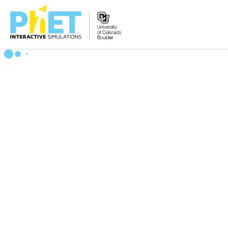
Tìm
trên
Website
PhET