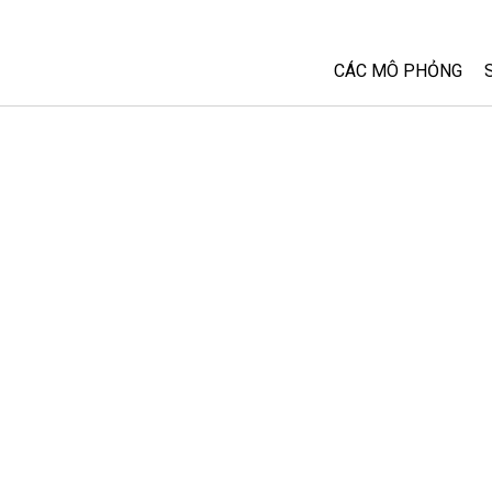
CÁC MÔ PHỎNG
Tất cả các Sim
Vật lý
Toán và Thống kê
Hoá học
Trái đất và Không 
Sinh học
Các Mô phỏng đã 
Customizable Sim