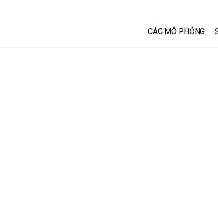
CÁC MÔ PHỎNG
Tất cả các Sim
Vật lý
Toán và Thống kê
Hoá học
Trái đất và Không 
Sinh học
Các Mô phỏng đã 
Customizable Sim