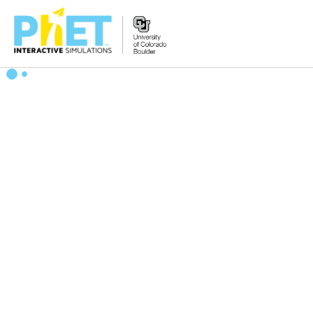
Tìm
trên
Website
PhET