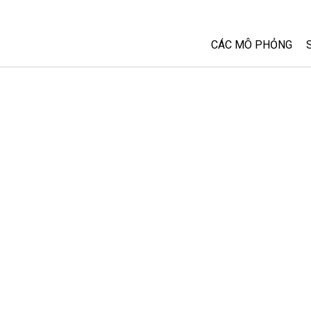
CÁC MÔ PHỎNG
Tất cả các Sim
Vật lý
Toán và Thống kê
Hoá học
Trái đất và Không 
Sinh học
Các Mô phỏng đã 
Customizable Sim