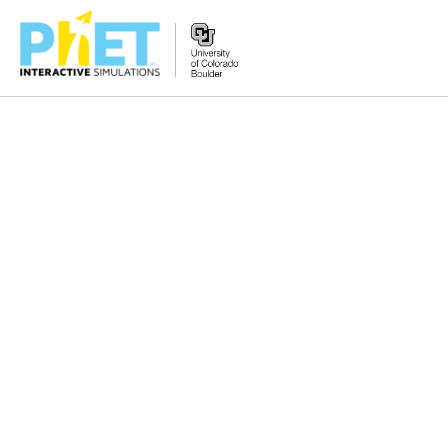
Tìm
trên
Website
PhET