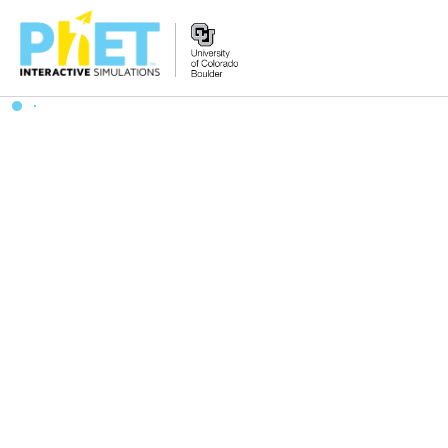
Tìm
trên
Website
PhET