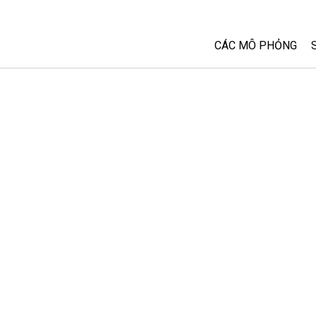
CÁC MÔ PHỎNG
Tất cả các Sim
Vật lý
Toán và Thống kê
Hoá học
Trái đất và Không 
Sinh học
Các Mô phỏng đã 
Customizable Sim