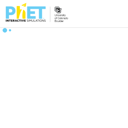
Tìm
trên
Website
PhET