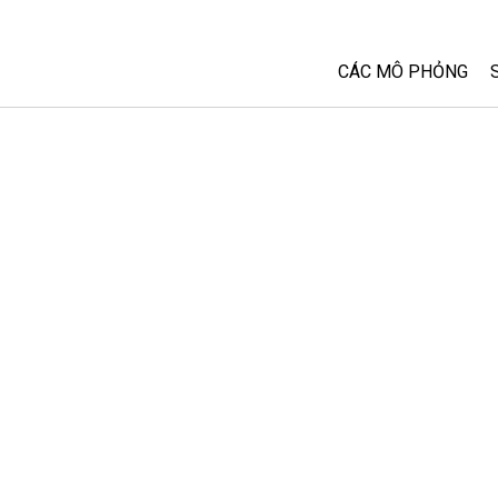
CÁC MÔ PHỎNG
Tất cả các Sim
Vật lý
Toán và Thống kê
Hoá học
Trái đất và Không 
Sinh học
Các Mô phỏng đã 
Customizable Sim