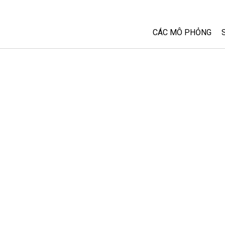
CÁC MÔ PHỎNG
Tất cả các Sim
Vật lý
Toán và Thống kê
Hoá học
Trái đất và Không 
Sinh học
Các Mô phỏng đã 
Customizable Sim