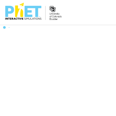
Tìm
trên
Website
PhET