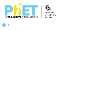
Tìm
trên
Website
PhET