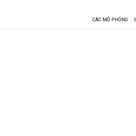
CÁC MÔ PHỎNG
Tất cả các Sim
Vật lý
Toán và Thống kê
Hoá học
Trái đất và Không 
Sinh học
Các Mô phỏng đã 
Customizable Sim