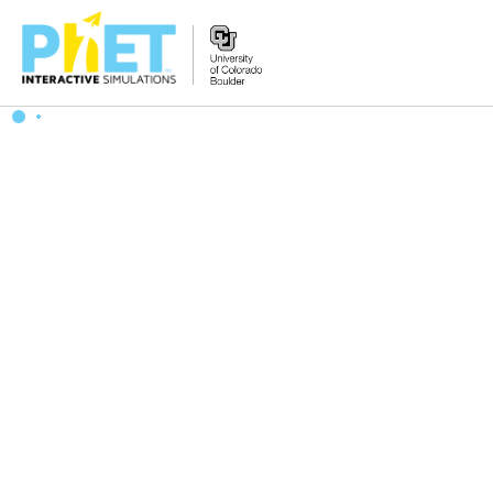
Tìm
trên
Website
PhET