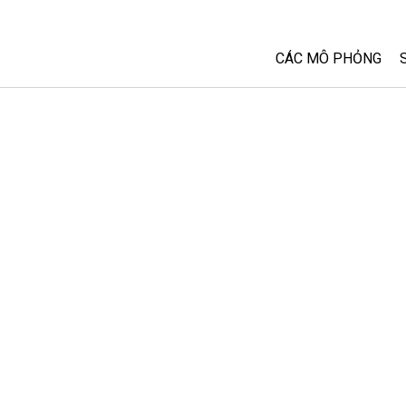
CÁC MÔ PHỎNG
Tất cả các Sim
Vật lý
Toán và Thống kê
Hoá học
Trái đất và Không 
Sinh học
Các Mô phỏng đã 
Customizable Sim