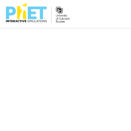
Tìm
trên
Website
PhET