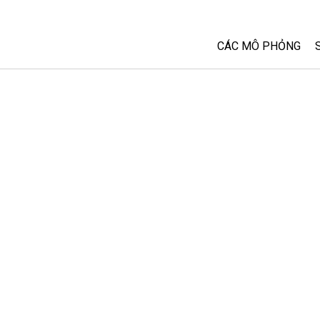
CÁC MÔ PHỎNG
Tất cả các Sim
Vật lý
Toán và Thống kê
Hoá học
Trái đất và Không 
Sinh học
Các Mô phỏng đã 
Customizable Sim