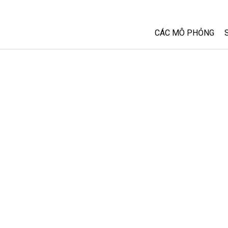
CÁC MÔ PHỎNG
Tất cả các Sim
Vật lý
Toán và Thống kê
Hoá học
Trái đất và Không 
Sinh học
Các Mô phỏng đã 
Customizable Sim