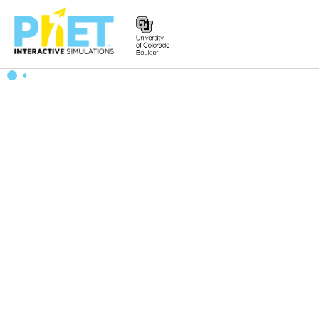
Tìm
trên
Website
PhET