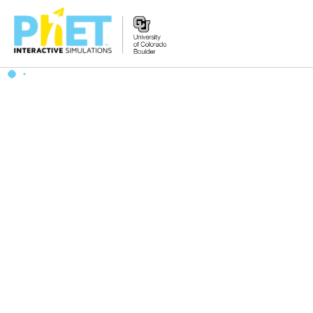
Tìm
trên
Website
PhET