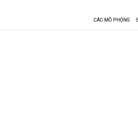
CÁC MÔ PHỎNG
Tất cả các Sim
Vật lý
Toán và Thống kê
Hoá học
Trái đất và Không 
Sinh học
Các Mô phỏng đã 
Customizable Sim