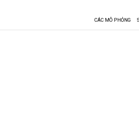
CÁC MÔ PHỎNG
Tất cả các Sim
Vật lý
Toán và Thống kê
Hoá học
Trái đất và Không 
Sinh học
Các Mô phỏng đã 
Customizable Sim