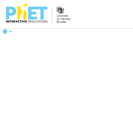
Tìm
trên
Website
PhET