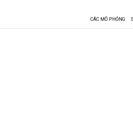
CÁC MÔ PHỎNG
Tất cả các Sim
Vật lý
Toán và Thống kê
Hoá học
Trái đất và Không 
Sinh học
Các Mô phỏng đã 
Customizable Sim