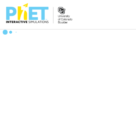
Tìm
trên
Website
PhET