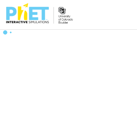
PhET
veb-
saytini
qidirish