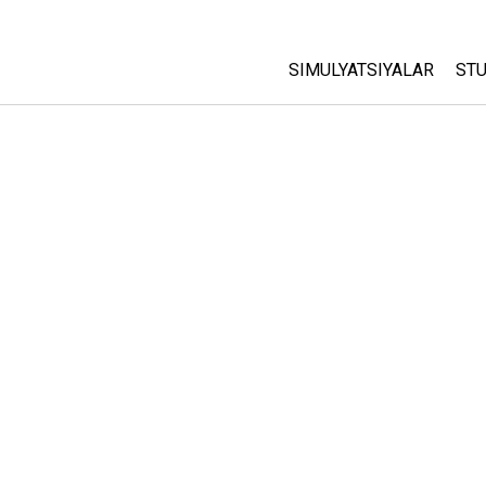
SIMULYATSIYALAR
STU
Barcha Simulyatsiyalar
A
C
Fizika
St
Matematika
P
Kimyo
Yer Ilmi
Biologiya
Tarjima Qilingan Simulya
Customizable Sims