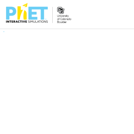
PhET
veb-
saytini
qidirish