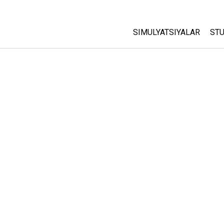
SIMULYATSIYALAR
STU
Barcha Simulyatsiyalar
A
C
Fizika
St
Matematika
P
Kimyo
Yer Ilmi
Biologiya
Tarjima Qilingan Simulya
Customizable Sims