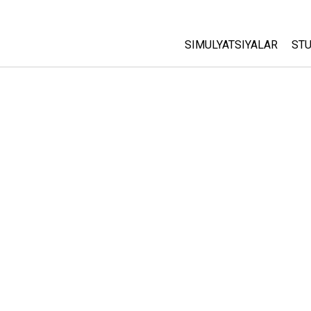
SIMULYATSIYALAR
STU
Barcha Simulyatsiyalar
A
C
Fizika
St
Matematika
P
Kimyo
Yer Ilmi
Biologiya
Tarjima Qilingan Simulya
Customizable Sims