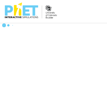
PhET
veb-
saytini
qidirish