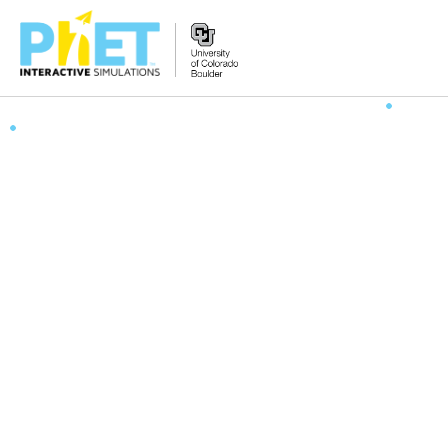
PhET
veb-
saytini
qidirish