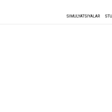
SIMULYATSIYALAR
STU
Barcha Simulyatsiyalar
A
C
Fizika
St
Matematika
P
Kimyo
Yer Ilmi
Biologiya
Tarjima Qilingan Simulya
Customizable Sims